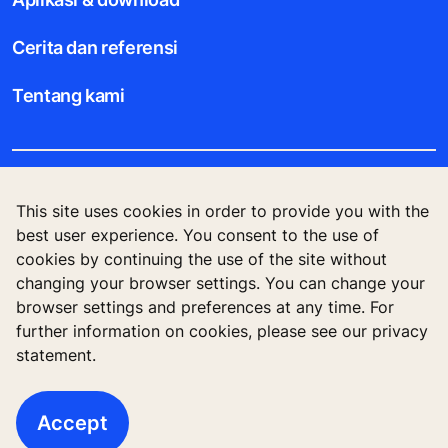
Cerita dan referensi
Tentang kami
Legal notice
This site uses cookies in order to provide you with the
best user experience. You consent to the use of
Data File Description
cookies by continuing the use of the site without
changing your browser settings. You can change your
Privacy Statement
browser settings and preferences at any time. For
further information on cookies, please see our privacy
statement.
KONE Corporation Finland, KONE Oyj, Keilasatama
3, P.O. Box 7, Espoo, 02150, Finland
Accept