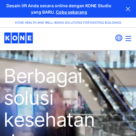
Desain lift Anda secara online dengan KONE Studio
yang BARU.
Coba sekarang
KONE HEALTH AND WELL-BEING SOLUTIONS FOR EXISTING BUILDINGS
Berbagai
solusi
kesehatan