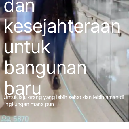
dan
kesejahteraan
untuk
bangunan
baru
Untuk laju orang yang lebih sehat dan lebih aman di
lingkungan mana pun