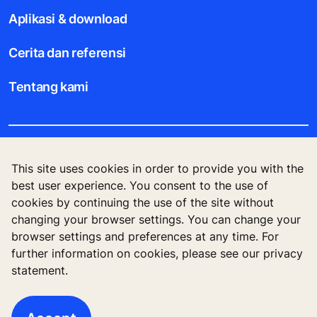
Aplikasi & download
Cerita dan referensi
Tentang kami
Legal notice
This site uses cookies in order to provide you with the
best user experience. You consent to the use of
Data File Description
cookies by continuing the use of the site without
changing your browser settings. You can change your
Privacy Statement
browser settings and preferences at any time. For
further information on cookies, please see our privacy
statement.
KONE Corporation Finland, KONE Oyj, Keilasatama
3, P.O. Box 7, Espoo, 02150, Finland