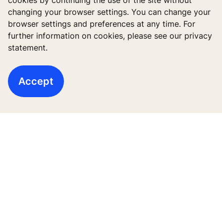
cookies by continuing the use of the site without
changing your browser settings. You can change your
Working at KONE
browser settings and preferences at any time. For
further information on cookies, please see our privacy
For Suppliers
statement.
Accept
Follow us