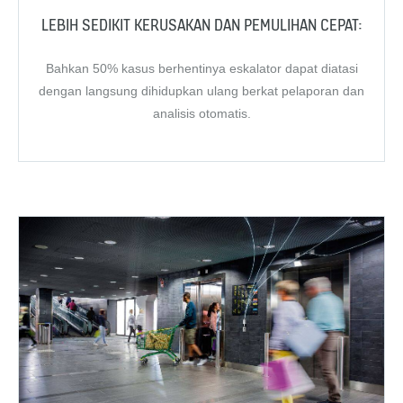
LEBIH SEDIKIT KERUSAKAN DAN PEMULIHAN CEPAT:
Bahkan 50% kasus berhentinya eskalator dapat diatasi
dengan langsung dihidupkan ulang berkat pelaporan dan
analisis otomatis.