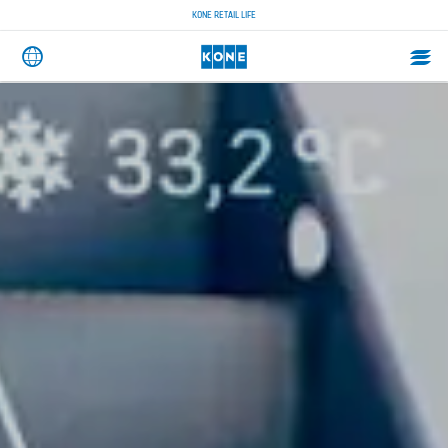
KONE RETAIL LIFE