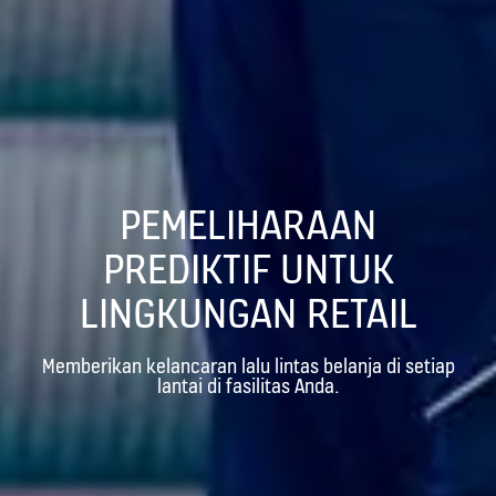
PEMELIHARAAN
PREDIKTIF UNTUK
LINGKUNGAN RETAIL
Memberikan kelancaran lalu lintas belanja di setiap
lantai di fasilitas Anda.