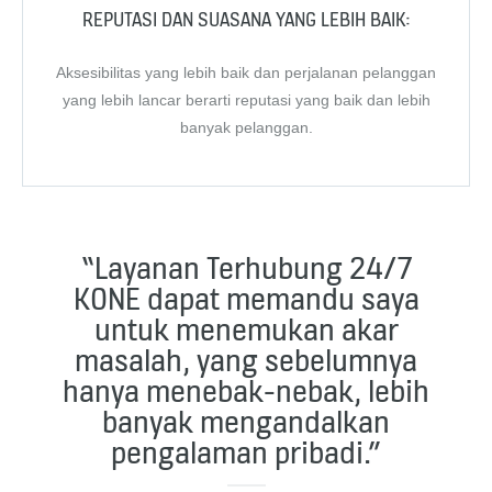
REPUTASI DAN SUASANA YANG LEBIH BAIK:
Aksesibilitas yang lebih baik dan perjalanan pelanggan
yang lebih lancar berarti reputasi yang baik dan lebih
banyak pelanggan.
“Layanan Terhubung 24/7
KONE dapat memandu saya
untuk menemukan akar
masalah, yang sebelumnya
hanya menebak-nebak, lebih
banyak mengandalkan
pengalaman pribadi.”