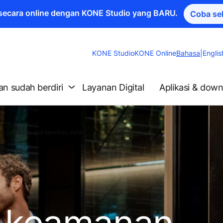
a secara online dengan KONE Studio yang BARU.
Coba se
Change
KONE Studio
KONE Online
Bahasa
|
Englis
Website
Language
n sudah berdiri
Layanan Digital
Aplikasi & dow
 products and services safer
 keamanan