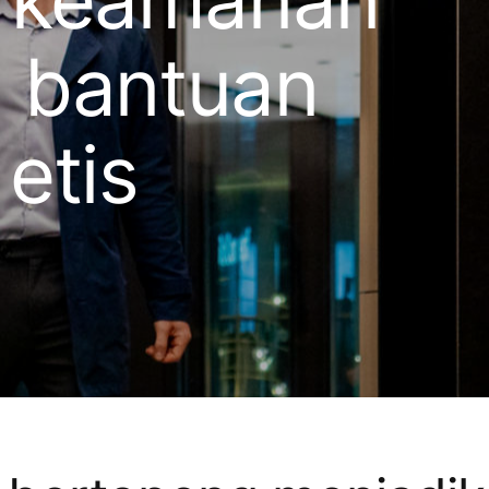
n bantuan
etis