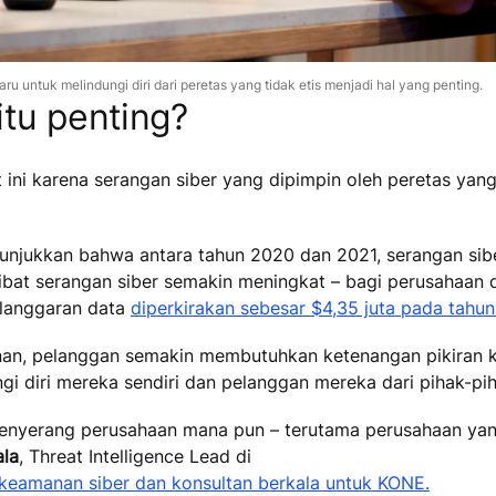
 untuk melindungi diri dari peretas yang tidak etis menjadi hal yang penting.
tu penting?
ini karena serangan siber yang dipimpin oleh peretas yang 
njukkan bahwa antara tahun 2020 dan 2021, serangan sib
kibat serangan siber semakin meningkat – bagi perusahaan 
elanggaran data
diperkirakan sebesar $4,35 juta pada tahu
nan, pelanggan semakin membutuhkan ketenangan pikiran 
i diri mereka sendiri dan pelanggan mereka dari pihak-pi
 menyerang perusahaan mana pun – terutama perusahaan yang
ala
, Threat Intelligence Lead di
ri keamanan siber dan konsultan berkala untuk KONE.