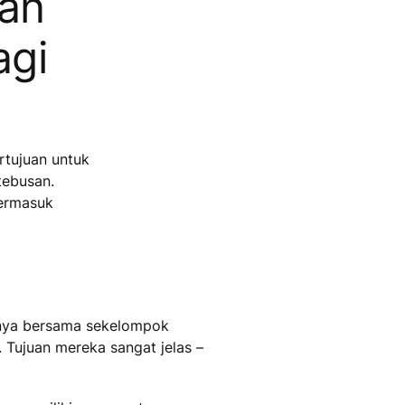
kan
agi
rtujuan untuk
tebusan.
termasuk
-nya bersama sekelompok
ujuan mereka sangat jelas –