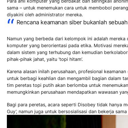
Para ahli komputer yang berbakat dan seringkali anoni
sama – untuk menemukan cara untuk membobol perangka
diyakini oleh administrator mereka.
Rencana keamanan siber bukanlah sebuah 
Namun yang berbeda dari kelompok ini adalah mereka dik
komputer yang berorientasi pada etika. Motivasi mereka
dalam sistem yang terhubung dan kemudian berkolabo
pihak-pihak jahat, yaitu ‘topi hitam’.
Karena alasan inilah perusahaan, profesional keamanan 
untuk berbagi keahlian dan mengambil bagian dalam tan
tim peretas topi putih akan berlomba untuk menemuka
memungkinkan perusahaan mendapatkan wawasan yang le
Bagi para peretas, acara seperti Disobey tidak hanya
Guy’, namun juga untuk bersosialisasi dan bekerja sama 