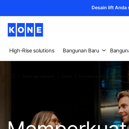
Desain lift And
High-Rise solutions
Bangunan Baru
Banguna
Cerita dan referensi
Cerita
How ethical hackers make KONE
Memperkuat