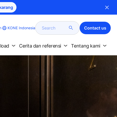
karang
Search
Contact us
KONE Indonesia
h
nload
Cerita dan referensi
Tentang kami