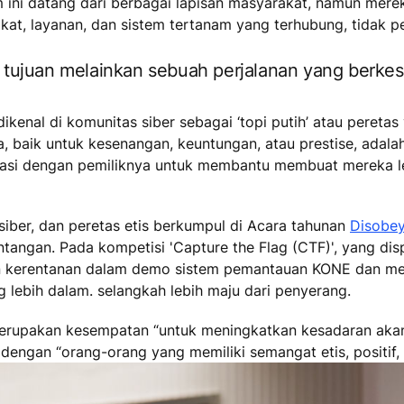
m ini datang dari berbagai lapisan masyarakat, namun mer
t, layanan, dan sistem tertanam yang terhubung, tidak p
tujuan melainkan sebuah perjalanan yang berke
enal di komunitas siber sebagai ‘topi putih’ atau peretas 
, baik untuk kesenangan, keuntungan, atau prestise, adala
rasi dengan pemiliknya untuk membantu membuat mereka 
siber, dan peretas etis berkumpul di Acara tahunan
Disobe
tangan. Pada kompetisi 'Capture the Flag (CTF)', yang di
n kerentanan dalam demo sistem pemantauan KONE dan men
bih dalam. selangkah lebih maju dari penyerang.
 merupakan kesempatan “untuk meningkatkan kesadaran aka
dengan “orang-orang yang memiliki semangat etis, positif, 