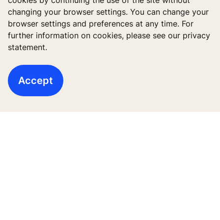
cookies by continuing the use of the site without
changing your browser settings. You can change your
High-Rise solutions
browser settings and preferences at any time. For
further information on cookies, please see our privacy
Bangunan Baru
statement.
Bangunan sudah berdiri
Accept
Layanan Digital
Aplikasi & download
Cerita dan referensi
Tentang kami
Legal notice