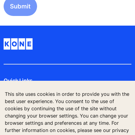
Quick Links
This site uses cookies in order to provide you with the
Contact us
best user experience. You consent to the use of
cookies by continuing the use of the site without
Working at KONE
changing your browser settings. You can change your
browser settings and preferences at any time. For
For Suppliers
further information on cookies, please see our privacy